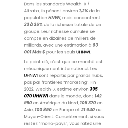
Dans les standards Wealth-X /
Altrata, ils pèsent environ
1,2%
de la
population
HNWI
, mais concentrent
33 à 35%
de la richesse totale de ce
groupe. Leur richesse cumulée se
compte en dizaines de milliers de
milliards, avec une estimation à
63
001 Mds $
pour les seuls
UHNWI
.
Le point clé, c’est que ce marché est
mécaniquement international. Les
UHNWI
sont répartis par grands hubs,
pas par frontières “marketing”. Fin
2022, Wealth-X estime environ
395
070 UHNWI
dans le monde, dont
142
990
en Amérique du Nord,
108 370
en
Asie,
100 850
en Europe et
21 640
au
Moyen-Orient. Concrètement, si vous
restez “mono-pays”, vous ratez une