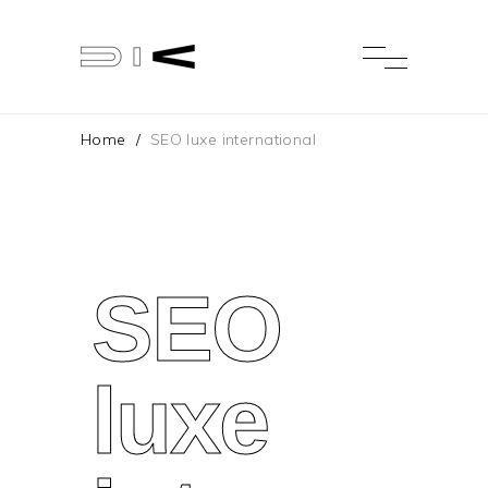
Home
/
SEO luxe international
SEO
luxe