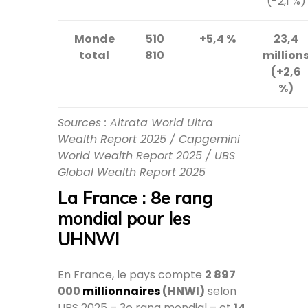
(-2,1 %)
Monde
510
+5,4 %
23,4
total
810
million
(+2,6
%)
Sources : Altrata World Ultra
Wealth Report 2025 / Capgemini
World Wealth Report 2025 / UBS
Global Wealth Report 2025
La France : 8e rang
mondial pour les
UHNWI
En France, le pays compte
2 897
000
millionnaires
(HNWI)
selon
UBS 2025 – 3e rang mondial – et
14