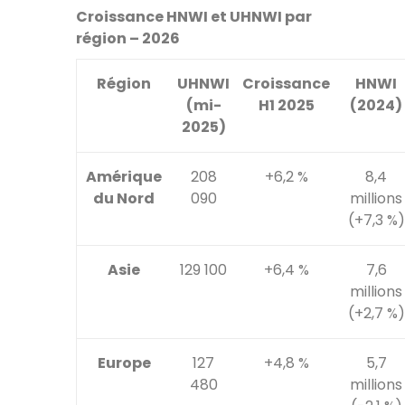
Croissance HNWI et UHNWI par
région – 2026
Région
UHNWI
Croissance
HNWI
(mi-
H1 2025
(2024)
2025)
Amérique
208
+6,2 %
8,4
du Nord
090
millions
(+7,3 %)
Asie
129 100
+6,4 %
7,6
millions
(+2,7 %)
Europe
127
+4,8 %
5,7
480
millions