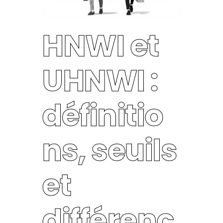
HNWI et
UHNWI :
définitio
ns, seuils
et
différenc