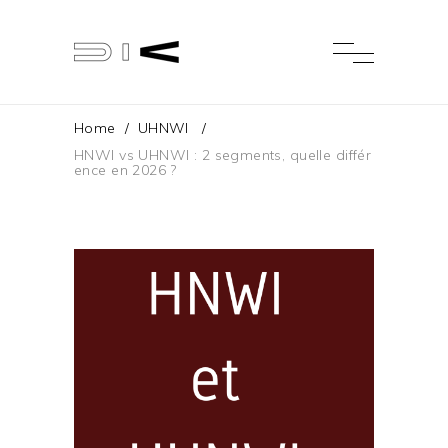
Home
/
UHNWI
/
HNWI vs UHNWI : 2 segments, quelle différ
ence en 2026 ?