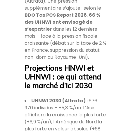
(Altrata). Une pression
supplémentaire s’ajoute : selon le
BDO Tax PCS Report 2026
,
66 %
des UHNWI ont envisagé de
s’expatrier
dans les 12 derniers
mois – face à la pression fiscale
croissante (débat sur la taxe de 2 %
en France, suppression du statut
non-dom au Royaume-Uni).
Projections HNWI et
UHNWI : ce qui attend
le marché d’ici 2030
UHNWI 2030 (Altrata) :
676
970 individus – +5,8 %/an. L’Asie
affichera la croissance la plus forte
(+6,9 %/an), l’Amérique du Nord la
plus forte en valeur absolue (+68