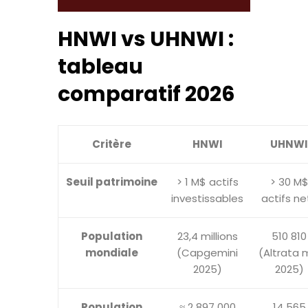
HNWI vs UHNWI :
tableau
comparatif 2026
Critère
HNWI
UHNWI
Seuil patrimoine
> 1 M$ actifs
> 30 M
investissables
actifs ne
Population
23,4 millions
510 810
mondiale
(Capgemini
(Altrata 
2025)
2025)
Population
≈ 2 897 000
14 565