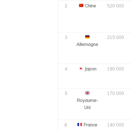
2
Chine
520 000
3
215 000
Allemagne
4
Japon
190 000
5
170 000
Royaume-
Uni
6
France
140 000