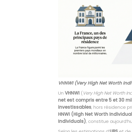
VHNWI (Very High Net Worth Indi
Un
VHNWI
(
Very High Net Worth Ind
net est compris entre 5 et 30 mi
investissables
, hors résidence p
HNWI (High Net Worth Individua
Individuals)
, constitue aujourd’hu
Selon les estimations d’
UBS
et de