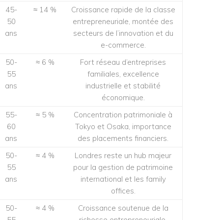
45-
≈ 14 %
Croissance rapide de la classe
50
entrepreneuriale, montée des
ans
secteurs de l’innovation et du
e-commerce.
50-
≈ 6 %
Fort réseau d’entreprises
55
familiales, excellence
ans
industrielle et stabilité
économique.
55-
≈ 5 %
Concentration patrimoniale à
60
Tokyo et Osaka, importance
ans
des placements financiers.
50-
≈ 4 %
Londres reste un hub majeur
55
pour la gestion de patrimoine
ans
international et les family
offices.
50-
≈ 4 %
Croissance soutenue de la
55
richesse entrepreneuriale,