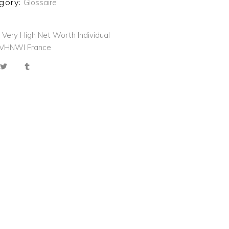
gory:
Glossaire
:
Very High Net Worth Individual
VHNWI France