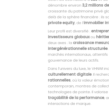
dénombre environ
3,2 millions 
croissante du patrimoine privé gl
delà de la sphère financière : ils
private equity
, de l’
immobilier in
Leur profil est diversifié :
entrepre
investisseurs globaux
ou
héritie
deux axes : la
croissance mesura
intergénérationnelle structurée
marchés internationaux, attentifs à
gouvernance de leurs actifs.
Dans l’univers du luxe, le VHNWI 
culturellement digitale
. Il reche
rationnelles
, où la valeur émotio
contemporain, montres de collecti
technologies de pointe. Il valorise
traçabilité de la performance
, 
interactions de marque.