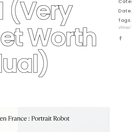
 (Very
Cate
Date
Tags:
et Worth
vhnwi
dual)