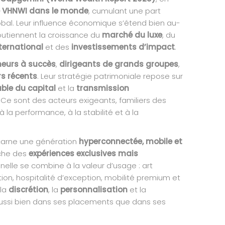
de VHNWI dans le monde
, cumulant une part
obal. Leur influence économique s’étend bien au-
 soutiennent la croissance du
marché du luxe
, du
ternational
et des
investissements d’impact
.
neurs à succès
,
dirigeants de grands groupes
,
rs récents
. Leur stratégie patrimoniale repose sur
ble du capital
et la
transmission
. Ce sont des acteurs exigeants, familiers des
 la performance, à la stabilité et à la
incarne une génération
hyperconnectée, mobile et
rche des
expériences exclusives mais
nnelle se combine à la valeur d’usage : art
on, hospitalité d’exception, mobilité premium et
 la
discrétion
, la
personnalisation
et la
aussi bien dans ses placements que dans ses