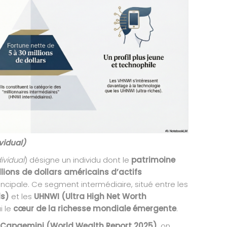
vidual)
ividual
) désigne un individu dont le
patrimoine
llions de dollars américains d’actifs
rincipale. Ce segment intermédiaire, situé entre les
ls)
et les
UHNWI (Ultra High Net Worth
i le
cœur de la richesse mondiale émergente
.
Capgemini (World Wealth Report 2025)
, on