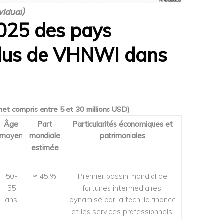
vidual)
025 des pays
plus de VHNWI dans
 net compris entre 5 et 30 millions USD)
Âge
Part
Particularités économiques et
moyen
mondiale
patrimoniales
estimée
50-
≈ 45 %
Premier bassin mondial de
55
fortunes intermédiaires,
ans
dynamisé par la tech, la finance
et les services professionnels.