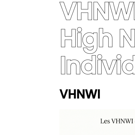
VHNWI
High N
Indivi
VHNWI